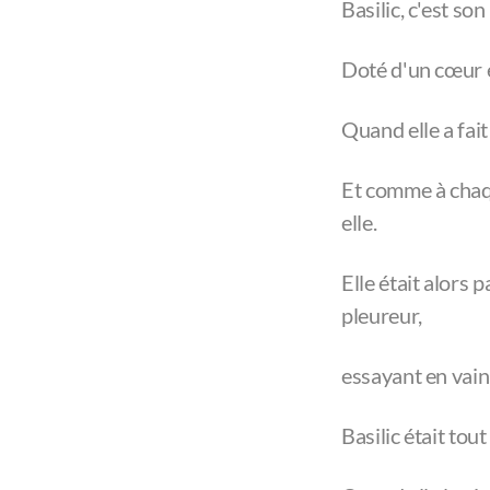
Basilic, c'est son
Doté d'un cœur én
Quand elle a fai
Et comme à chaque
elle.
Elle était alors 
pleureur,
essayant en vain 
Basilic était tou